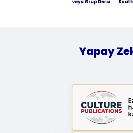
veya Grup Dersi
Saatt
Yapay Zek
E
h
k