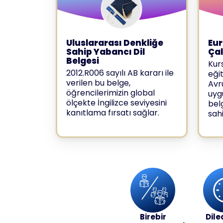
Uluslararası Denkliğe
Eur
Sahip Yabancı Dil
Ça
Belgesi
Kur
2012.R006 sayılı AB kararı ile
eği
verilen bu belge,
Avr
öğrencilerimizin global
uyg
ölçekte İngilizce seviyesini
bel
kanıtlama fırsatı sağlar.
sahi
Birebir
Dile