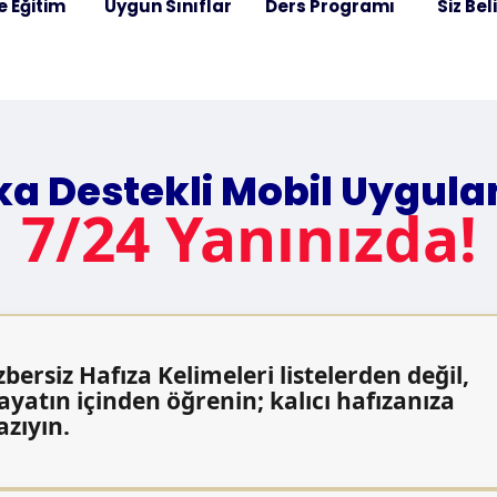
e Eğitim
Uygun Sınıflar
Ders Programı
Siz Bel
a Destekli Mobil Uygul
7/24 Yanınızda!
zbersiz Hafıza Kelimeleri listelerden değil,
ayatın içinden öğrenin; kalıcı hafızanıza
azıyın.