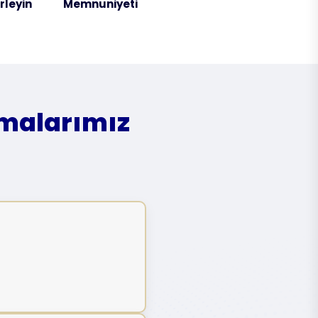
irleyin
Memnuniyeti
amalarımız