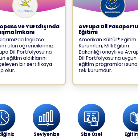
opass ve Yurtdışında
Avrupa Dil Pasaport
lışma İmkanı
Eğitimi
slarımızda İngilizce
Amerikan Kültür® Eğitim
tim alan öğrencilerimiz,
Kurumları, Milli Eğitim
upa Dil Portfolyosu’na
Bakanlığı onaylı ve Avru
un eğitim aldıklarını
Dil Portfolyosu’na uygun
geleyen bir sertifikaya
eğitim programları suna
p olur.
tek kurumdur.
diğiniz
Seviyenize
Size Özel
Eğitim