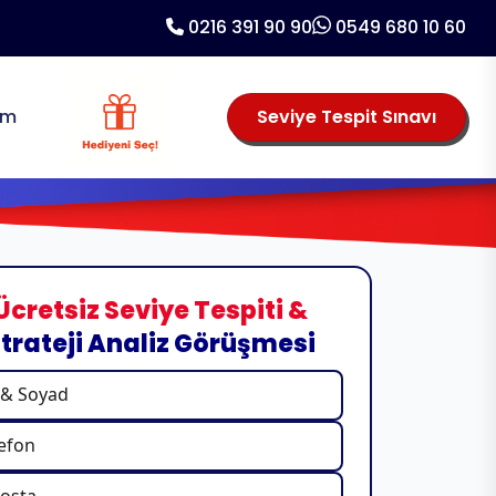
0216 391 90 90
0549 680 10 60
şim
Seviye Tespit Sınavı
Ücretsiz Seviye Tespiti &
trateji Analiz Görüşmesi