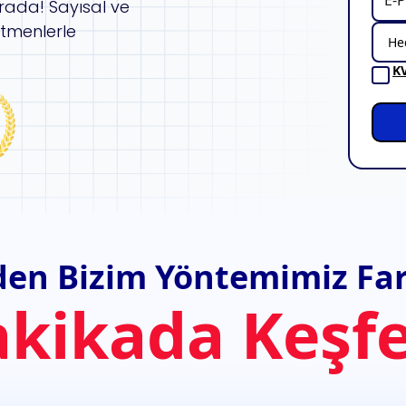
arada! Sayısal ve
itmenlerle
K
en Bizim Yöntemimiz Far
akikada Keşfe