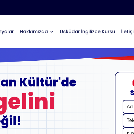
yalar
Hakkımızda
Üsküdar İngilizce Kursu
İleti
an Kültür'de
elini
S
ğil!