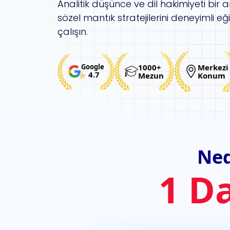
Analitik düşünce ve dil hakimiyeti bir 
sözel mantık stratejilerini deneyimli eğ
çalışın.
1000+
Merkezi
Google
4.7
Mezun
Konum
Ned
1 D