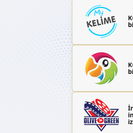
K
b
K
b
İ
i
i