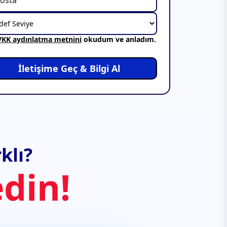
VKK aydınlatma metnini
okudum ve anladım.
İletişime Geç & Bilgi Al
klı?
din!