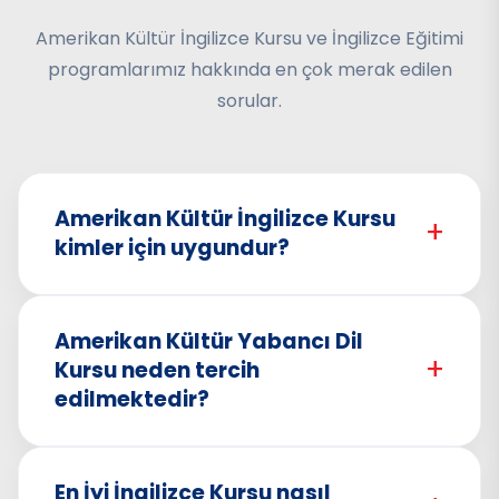
Amerikan Kültür İngilizce Kursu ve İngilizce Eğitimi
programlarımız hakkında en çok merak edilen
sorular.
Amerikan Kültür İngilizce Kursu
+
kimler için uygundur?
Amerikan Kültür İngilizce Kursu; öğrenciler,
Amerikan Kültür Yabancı Dil
çalışan profesyoneller, akademisyenler, iş
+
Kursu neden tercih
hayatında kariyer hedefleyen bireyler ve yurt
edilmektedir?
dışı planları olan herkes için uygundur. Amerikan
Kültür Yabancı Dil Kursu bünyesinde sunulan
Amerikan Kültür Yabancı Dil Kursu, Türkiye'nin en
eğitim programları başlangıç seviyesinden ileri
En İyi İngilizce Kursu nasıl
bilinen ve köklü eğitim markalarından biri olarak
seviyeye kadar farklı ihtiyaçlara göre