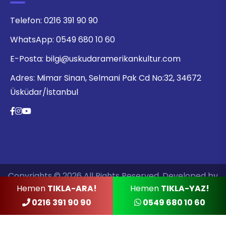
Telefon:
0216 391 90 90
WhatsApp:
0549 680 10 60
E-Posta:
bilgi@uskudaramerikankultur.com
Adres:
Mimar Sinan, Selmani Pak Cd No:32, 34672
Üsküdar/İstanbul
Copyrights © 2026 All Rights Reserved. Developed by
Hemen
TIKLA-ARA!
Hemen
TIKLA-YAZ!
Ajans Click
0216 391 90 90
0549 680 10 60