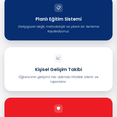
📋
Planlı Eğitim Sistemi
Gelişigüzel değil, metodolojik ve planlı bir ilerleme
kaydediyoruz.
📈
Kişisel Gelişim Takibi
Öğrencinin gelişimi her adımda titizlikle izlenir ve
raporlanır.
🛡️