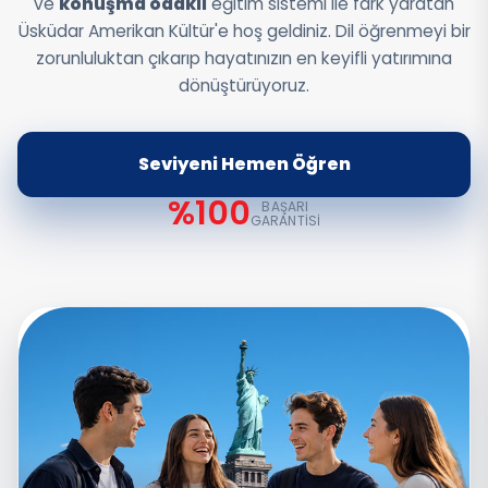
ve
konuşma odaklı
eğitim sistemi ile fark yaratan
Üsküdar Amerikan Kültür'e hoş geldiniz. Dil öğrenmeyi bir
zorunluluktan çıkarıp hayatınızın en keyifli yatırımına
dönüştürüyoruz.
Seviyeni Hemen Öğren
%100
BAŞARI
GARANTISI